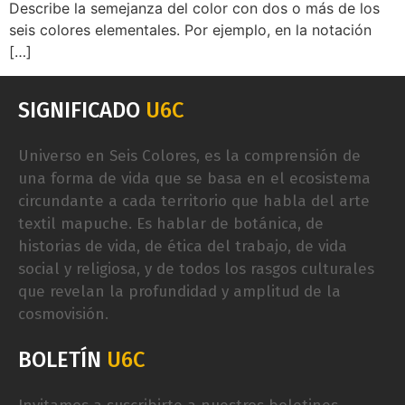
Describe la semejanza del color con dos o más de los
seis colores elementales. Por ejemplo, en la notación
[…]
SIGNIFICADO
U6C
Universo en Seis Colores, es la comprensión de
una forma de vida que se basa en el ecosistema
circundante a cada territorio que habla del arte
textil mapuche. Es hablar de botánica, de
historias de vida, de ética del trabajo, de vida
social y religiosa, y de todos los rasgos culturales
que revelan la profundidad y amplitud de la
cosmovisión.
BOLETÍN
U6C