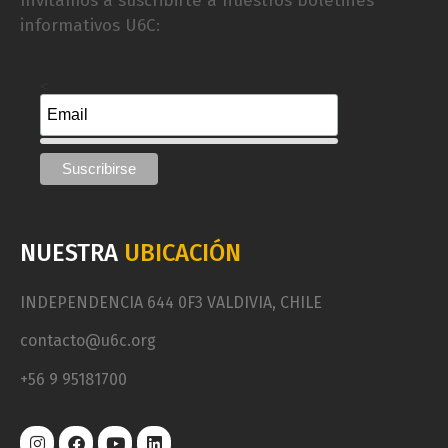
Invitamos a suscribirte a nuestros boletines
informativos U6C:
<
NUESTRA
UBICACIÓN
INDEPENDENCIA 644 0F3 VALDIVIA, CHILE
contacto@u6c.org
+56 9 95181700